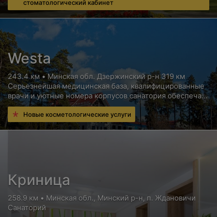
стоматологический кабинет
Westa
243.4 км • Минская обл. Дзержинский р-н 319 км
Серьезнейшая медицинская база, квалифицированные
врачи и уютные номера корпусов санатория обеспечат
Вам высококлассный отдых с пользой для здоровья
Новые косметологические услуги
Криница
258.9 км • Минская обл., Минский р-н, п. Ждановичи
Санаторий