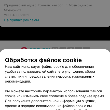
Юридический адрес: Гомельская обл.,г. Мозырь,мкр-н
Мозырь-11
УНП: 400091131
На правах рекламы
О проекте
Новости проекта
Размещение рекламы
Обработка файлов cookie
Медицинский маркетинг
Публичный договор
Наш сайт использует файлы cookie для обеспечения
удобства пользователей сайта, его улучшения, сбора
Пользовательское соглашение
Способы оплаты
статистики и предоставления персонализированных
Вакансии
Партнеры
рекомендаций.
Написать руководителю 103.by
Вы можете настроить параметры использования файлов
Написать в поддержку
cookie или изменить свое согласие в более позднее время.
Персональные настройки cookie
Для получения дополнительной информации о целях,
сроках и порядке использования файлов cookie вы
Обработка персональных данных