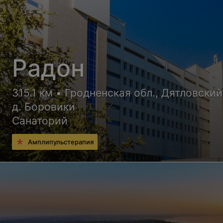
Радон
315.1 км • Гродненская обл., Дятловский
д. Боровики
Санаторий
Амплипульстерапия