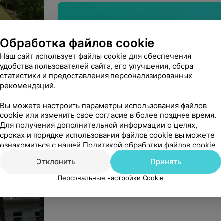
Вы владелец?
Обработка файлов cookie
сс
Наш сайт использует файлы cookie для обеспечения
удобства пользователей сайта, его улучшения, сбора
статистики и предоставления персонализированных
Нашли ошибку?
рекомендаций.
Вы можете настроить параметры использования файлов
cookie или изменить свое согласие в более позднее время.
Для получения дополнительной информации о целях,
ОАО «Мозырский НПЗ»
сроках и порядке использования файлов cookie вы можете
ознакомиться с нашей
Политикой обработки файлов cookie
Юридический адрес: Гомельская обл.,г. Мозы
УНП: 400091131
Отклонить
Принять
На правах рекламы
Персональные настройки Cookie
, ул.