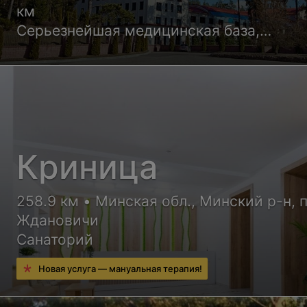
км
Серьезнейшая медицинская база,
квалифицированные врачи и уютные но
корпусов санатория обеспечат Вам
высококлассный отдых с пользой для
здоровья
Криница
258.9 км • Минская обл., Минский р-н, п
Ждановичи
Санаторий
Новая услуга — мануальная терапия!