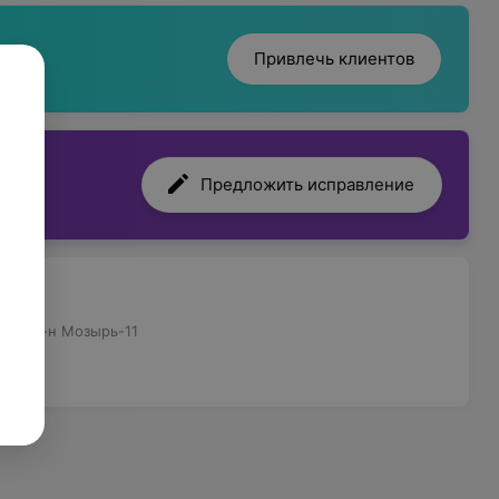
Привлечь клиентов
Предложить исправление
рь,мкр-н Мозырь-11