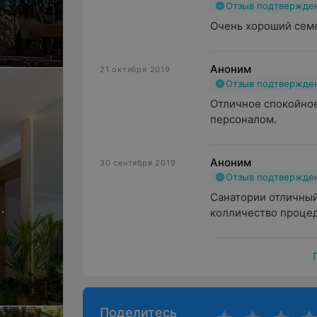
Отзыв подтвержде
Очень хороший сем
мера
Аноним
21 октября 2019
Отзыв подтвержде
Отличное спокойное
персоналом.
Аноним
30 сентября 2019
Отзыв подтвержде
Санатории отличный,
.
колличество процед
Поделитесь