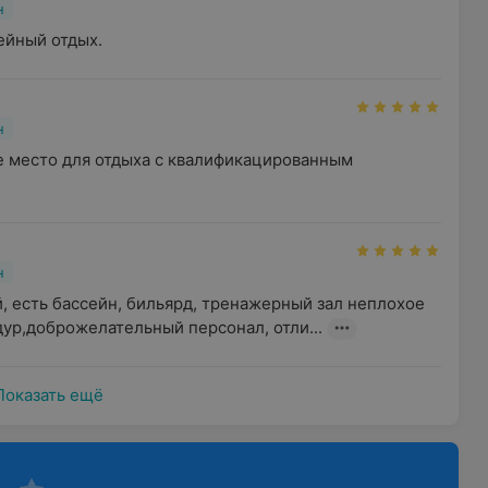
н
ейный отдых.
н
 место для отдыха с квалификацированным 
н
 есть бассейн, бильярд, тренажерный зал неплохое 
ур,доброжелательный персонал, отли...
Показать ещё