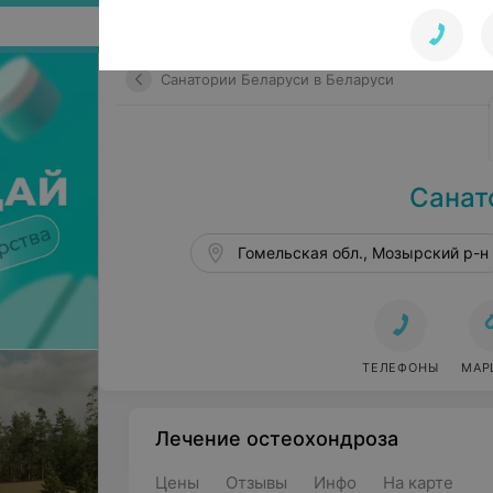
Поиск по сайту
Санатории Беларуси в Беларуси
Санат
Гомельская обл., Мозырский р-н
ТЕЛЕФОНЫ
МАР
Лечение остеохондроза
Цены
Отзывы
Инфо
На карте