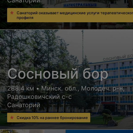
Санаторий
Санаторий оказывает медицинские услуги терапевтическо
профиля
Сосновый бор
288.4 км • Минск. обл., Молодеч. р-н,
Радошковичский c-с
Санаторий
Скидка 10% на раннее бронирование