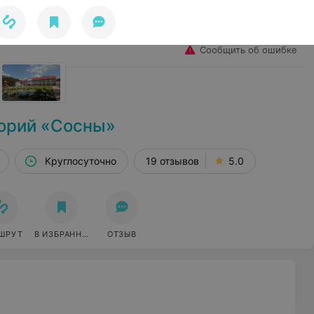
Избранное
Войти
Сообщить об ошибке
орий «Сосны»
Круглосуточно
19 отзывов
5.0
ШРУТ
В ИЗБРАННОЕ
ОТЗЫВ