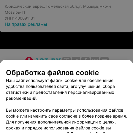
Юридический адрес: Гомельская обл.,г. Мозырь,мкр-н
Мозырь-11
УНП: 400091131
На правах рекламы
О проекте
Новости проекта
Размещение рекламы
Обработка файлов cookie
Медицинский маркетинг
Публичный договор
Наш сайт использует файлы cookie для обеспечения
удобства пользователей сайта, его улучшения, сбора
Пользовательское соглашение
Способы оплаты
статистики и предоставления персонализированных
Вакансии
Партнеры
рекомендаций.
Написать руководителю 103.by
Вы можете настроить параметры использования файлов
Написать в поддержку
cookie или изменить свое согласие в более позднее время.
Персональные настройки cookie
Для получения дополнительной информации о целях,
сроках и порядке использования файлов cookie вы
Обработка персональных данных