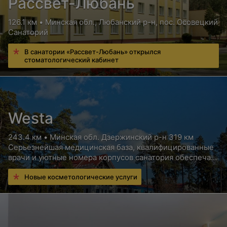
Рассвет-Любань
126.1 км • Минская обл., Любанский р-н, пос. Осовецкий
Санаторий
В санатории «Рассвет-Любань» открылся
стоматологический кабинет
Westa
243.4 км • Минская обл. Дзержинский р-н 319 км
Серьезнейшая медицинская база, квалифицированные
врачи и уютные номера корпусов санатория обеспечат
Вам высококлассный отдых с пользой для здоровья
Новые косметологические услуги