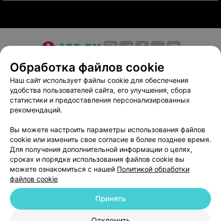
О проекте
Новости проекта
Размещение рекламы
Обработка файлов cookie
Медицинский маркетинг
Публичный договор
Наш сайт использует файлы cookie для обеспечения
удобства пользователей сайта, его улучшения, сбора
Пользовательское соглашение
Способы оплаты
статистики и предоставления персонализированных
Вакансии
Партнеры
рекомендаций.
Написать руководителю 103.by
Вы можете настроить параметры использования файлов
Написать в поддержку
cookie или изменить свое согласие в более позднее время.
Персональные настройки cookie
Для получения дополнительной информации о целях,
сроках и порядке использования файлов cookie вы
Обработка персональных данных
можете ознакомиться с нашей
Политикой обработки
файлов cookie
Принять
Отклонить